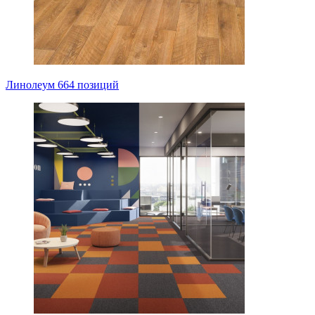
Линолеум
664 позиций