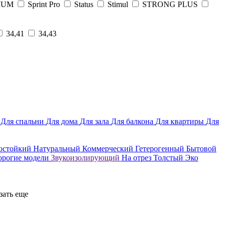
IUM
Sprint Pro
Status
Stimul
STRONG PLUS
34,41
34,43
ы
Для спальни
Для дома
Для зала
Для балкона
Для квартиры
Для
остойкий
Натуральный
Коммерческий
Гетерогенный
Бытовой
орогие модели
Звукоизолирующий
На отрез
Толстый
Эко
зать еще