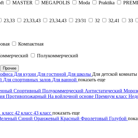
ft
MASTER
MEGAPOLIS
Moda
Praktika
PREM
23,33
23,33,43
23,34,43
23/31
32
32,41
33
овая
Компактная
оммерческий
Полукоммерческий
Прочее
 офиса
Для кухни
Для гостиной
Для школы
Для детской комнат
ий
Для спортивных залов
Для ванной
показать еще
енный
Спортивный
Полукоммерческий
Антистатический
Мороз
тия
Противопожарный
На войлочной основе
Премиум класс
Нед
1 класс
42 класс
43 класс
показать еще
Зеленый
Синий
Оранжевый
Красный
Фиолетовый
Голубой
пока