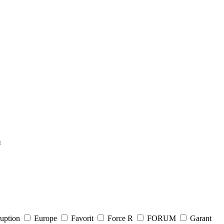
й
uption
Europe
Favorit
Force R
FORUM
Garant