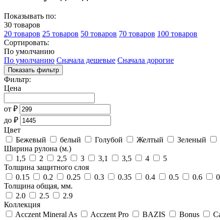
Показывать по:
30 товаров
20 товаров
25 товаров
50 товаров
70 товаров
100 товаров
Сортировать:
По умолчанию
По умолчанию
Сначала дешевые
Сначала дорогие
Показать фильтр
Фильтр:
Цена
от
₽
до
₽
Цвет
Бежевый
белый
Голубой
Желтый
Зеленый
Ширина рулона (м.)
1,5
2
2,5
3
3,1
3,5
4
5
Толщина защитного слоя
0.15
0.2
0.25
0.3
0.35
0.4
0.5
0.6
0
Толщина общая, мм.
2.0
2.5
2.9
Коллекция
Acczent Mineral As
Acczent Pro
BAZIS
Bonus
Ca