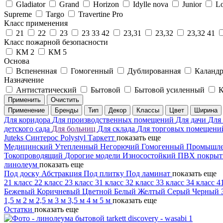
Gladiator
Grand
Horizon
Idylle nova
Junior
Lo
Supreme
Targo
Travertine Pro
Класс применения
21
22
23
23 33 42
23,31
23,32
23,32 41
Класс пожарной безопасности
КМ 2
КМ 5
Основа
Вспененная
Гомогенный
Дублированная
Каландр
Назначение
Антистатический
Бытовой
Бытовой усиленный
К
Применить
Очистить
Применение
Бренды
Тип
Декор
Классы
Цвет
Ширина
Для коридора
Для производственных помещений
Для дачи
Для
детского сада
Для больниц
Для склада
Для торговых помещен
Juteks
Синтерос
Polystyl
Таркетт
показать еще
Медицинский
Утепленный
Негорючий
Гомогенный
Промышл
Токопроводящий
Дорогие модели
Износостойкий
ПВХ покры
линолеум
показать еще
Под доску
Абстракция
Под плитку
Под ламинат
показать еще
21 класс
22 класс
23 класс
31 класс
32 класс
33 класс
34 класс
4
Бежевый
Коричневый
Цветной
Белый
Желтый
Серый
Черный
1,5 м
2 м
2,5 м
3 м
3,5 м
4 м
5 м
показать еще
Остатки
показать еще