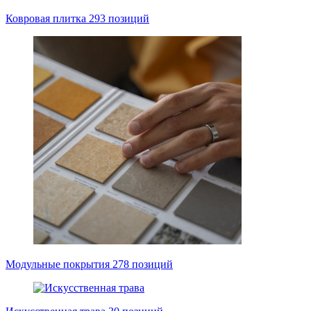
Ковровая плитка
293 позиций
Модульные покрытия
278 позиций